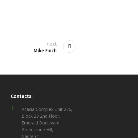
next
Mike Finch
Contacts:
Acacia Complex Unit 276,
Block 29 2nd Floor,
Emerald Boulevard
Greenstone Hill,
Gauteng