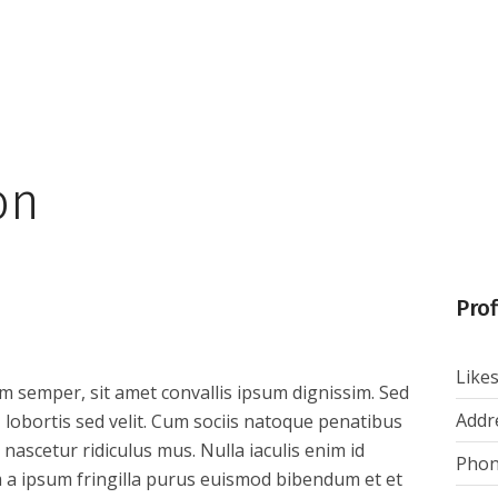
HOME
ABOUT US
HOW IT 
on
Prof
Likes
em semper, sit amet convallis ipsum dignissim. Sed
Addr
, lobortis sed velit. Cum sociis natoque penatibus
nascetur ridiculus mus. Nulla iaculis enim id
Phon
m a ipsum fringilla purus euismod bibendum et et