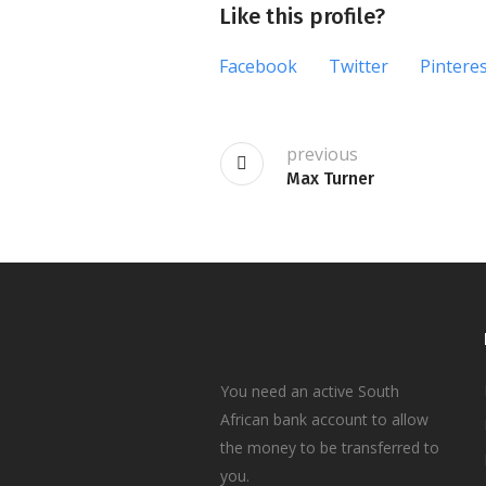
Like this profile?
Facebook
Twitter
Pintere
previous
Max Turner
You need an active South
African bank account to allow
the money to be transferred to
you.