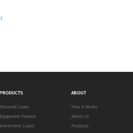
st
PRODUCTS
ABOUT
Personal
Loans
How It Works
Equipment Finance
About Us
Investment Loans
Products