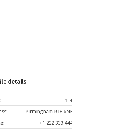
WORKS
PRODUCTS
CONTACTS
ile details
:
4
ess:
Birmingham B18 6NF
e:
+1 222 333 444