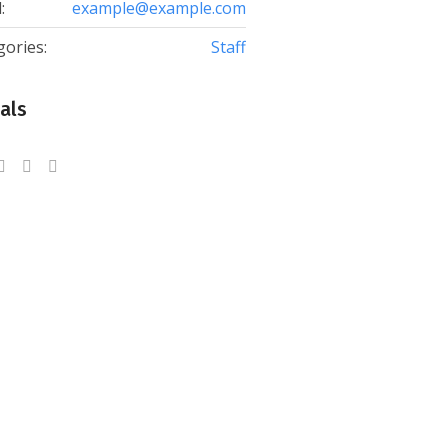
:
example@example.com
gories:
Staff
als